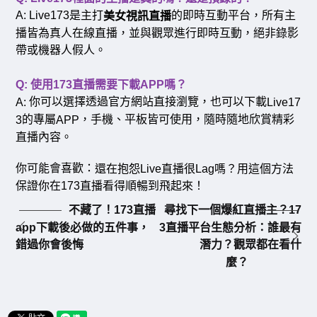
A: Live173是主打
的即時互動平台，所有主
美女視訊直播
播皆為真人在線直播，並與觀眾進行即時互動，絕非錄影
帶或機器人假人。
Q:
使用
173
直播需要下載
APP
嗎？
你可以選擇透過官方網站直接瀏覽，也可以下載
A:
Live17
的專屬
，手機、平板皆可使用，隨時隨地欣賞精彩
3
APP
直播內容。
你可能會喜歡：
還在抱怨Live直播很Lag嗎？用這個方法
保證你在173直播看得順暢到飛起來！
不藏了！173直播
尋找下一個爆紅直播主？17
app下載後必做的五件事，
3直播平台生態分析：誰最有
錯過你會後悔
潛力？觀眾都在看什
麼？