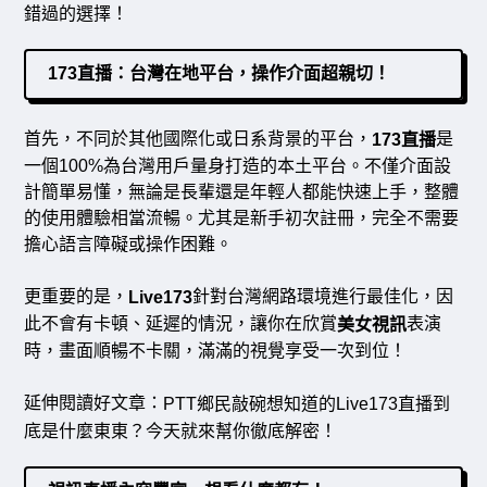
錯過的選擇！
173直播：台灣在地平台，操作介面超親切！
首先，不同於其他國際化或日系背景的平台，
是
173直播
一個100%為台灣用戶量身打造的本土平台。不僅介面設
計簡單易懂，無論是長輩還是年輕人都能快速上手，整體
的使用體驗相當流暢。尤其是新手初次註冊，完全不需要
擔心語言障礙或操作困難。
更重要的是，
針對台灣網路環境進行最佳化，因
Live173
此不會有卡頓、延遲的情況，讓你在欣賞
表演
美女視訊
時，畫面順暢不卡關，滿滿的視覺享受一次到位！
延伸閱讀好文章：
PTT鄉民敲碗想知道的Live173直播到
底是什麼東東？今天就來幫你徹底解密！