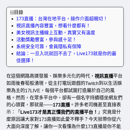
目錄
173直播：台灣在地平台，操作介面超親切！
視訊直播內容豐富，想看什麼都有！
美女視訊主播線上互動，真實又有溫度
活動獎勵豐富，參與感十足！
系統安全可靠，會員隱私有保障
結論：一旦入坑就回不去了，Live173就是你的最
佳選擇！
在這個網路高速發展、娛樂多元化的時代，
平台
視訊直播
如雨後春筍般湧現，從主打電玩遊戲的
到以生活娛
Twitch
樂為主的
，每個平台都試圖打造屬於自己的風
17LIVE
格。然而，在眾多平台中，卻有一個名字持續穩坐網友們
的心頭寶，那就是
。許多老司機甚至直接表
——
173
直播
示：「
」究竟是什
Live173
才是真正懂我們的直播平台！
麼原因讓大家對
直播如此愛不釋手？今天就帶你從六
173
大面向深度了解，讓你一次看懂為什麼
直播是你不能
173