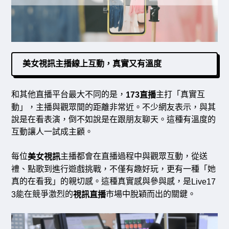
美女視訊主播線上互動，真實又有溫度
和其他直播平台最大不同的是，
主打「真實互
173直播
動」，主播與觀眾間的距離非常近。不少網友表示，與其
說是在看表演，倒不如說是在跟朋友聊天。這種有溫度的
互動讓人一試成主顧。
每位
主播都會在直播過程中與觀眾互動，從送
美女視訊
禮、點歌到進行遊戲挑戰，不僅有趣好玩，更有一種「她
真的在看我」的親切感。這種真實感與參與感，是
Live17
能在競爭激烈的
市場中脫穎而出的關鍵。
3
視訊直播