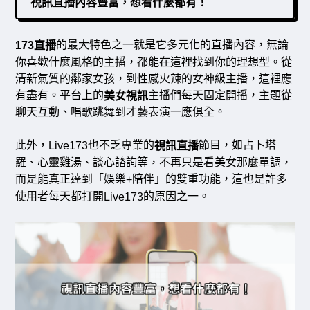
視訊直播內容豐富，想看什麼都有！
的最大特色之一就是它多元化的直播內容，無論
173直播
你喜歡什麼風格的主播，都能在這裡找到你的理想型。從
清新氣質的鄰家女孩，到性感火辣的女神級主播，這裡應
有盡有。平台上的
主播們每天固定開播，主題從
美女視訊
聊天互動、唱歌跳舞到才藝表演一應俱全。
此外，
也不乏專業的
節目，如占卜塔
Live173
視訊直播
羅、心靈雞湯、談心諮詢等，不再只是看美女那麼單調，
而是能真正達到「娛樂
陪伴」的雙重功能，這也是許多
+
使用者每天都打開
的原因之一。
Live173