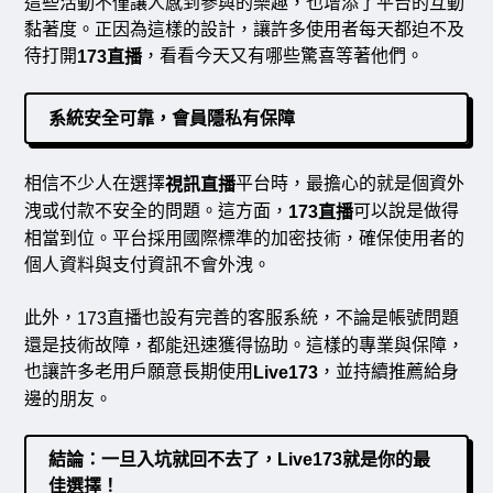
這些活動不僅讓人感到參與的樂趣，也增添了平台的互動
黏著度。正因為這樣的設計，讓許多使用者每天都迫不及
待打開
，看看今天又有哪些驚喜等著他們。
173
直播
系統安全可靠，會員隱私有保障
相信不少人在選擇
平台時，最擔心的就是個資外
視訊直播
洩或付款不安全的問題。這方面，
可以說是做得
173直播
相當到位。平台採用國際標準的加密技術，確保使用者的
個人資料與支付資訊不會外洩。
此外，
直播也設有完善的客服系統，不論是帳號問題
173
還是技術故障，都能迅速獲得協助。這樣的專業與保障，
也讓許多老用戶願意長期使用
，並持續推薦給身
Live173
邊的朋友。
結論：一旦入坑就回不去了，Live173就是你的最
佳選擇！